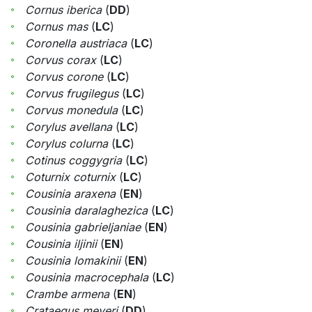
Cornus iberica
(
DD
)
Cornus mas
(
LC
)
Coronella austriaca
(
LC
)
Corvus corax
(
LC
)
Corvus corone
(
LC
)
Corvus frugilegus
(
LC
)
Corvus monedula
(
LC
)
Corylus avellana
(
LC
)
Corylus colurna
(
LC
)
Cotinus coggygria
(
LC
)
Coturnix coturnix
(
LC
)
Cousinia araxena
(
EN
)
Cousinia daralaghezica
(
LC
)
Cousinia gabrieljaniae
(
EN
)
Cousinia iljinii
(
EN
)
Cousinia lomakinii
(
EN
)
Cousinia macrocephala
(
LC
)
Crambe armena
(
EN
)
Crataegus meyeri
(
DD
)