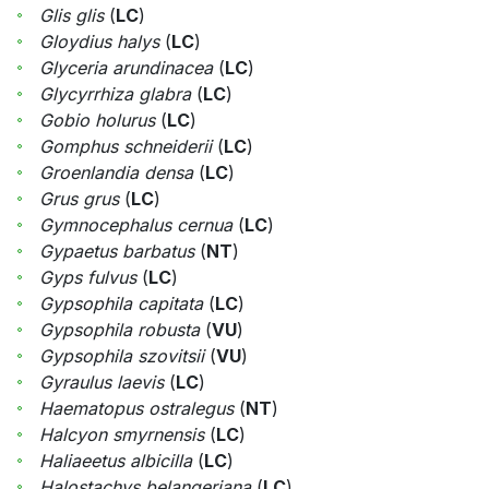
Glis glis
(
LC
)
Gloydius halys
(
LC
)
Glyceria arundinacea
(
LC
)
Glycyrrhiza glabra
(
LC
)
Gobio holurus
(
LC
)
Gomphus schneiderii
(
LC
)
Groenlandia densa
(
LC
)
Grus grus
(
LC
)
Gymnocephalus cernua
(
LC
)
Gypaetus barbatus
(
NT
)
Gyps fulvus
(
LC
)
Gypsophila capitata
(
LC
)
Gypsophila robusta
(
VU
)
Gypsophila szovitsii
(
VU
)
Gyraulus laevis
(
LC
)
Haematopus ostralegus
(
NT
)
Halcyon smyrnensis
(
LC
)
Haliaeetus albicilla
(
LC
)
Halostachys belangeriana
(
LC
)