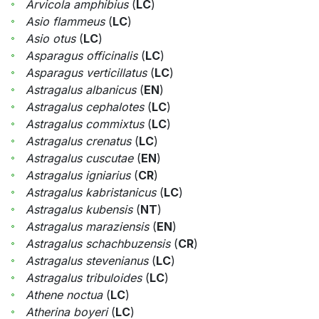
Arvicola amphibius
(
LC
)
Asio flammeus
(
LC
)
Asio otus
(
LC
)
Asparagus officinalis
(
LC
)
Asparagus verticillatus
(
LC
)
Astragalus albanicus
(
EN
)
Astragalus cephalotes
(
LC
)
Astragalus commixtus
(
LC
)
Astragalus crenatus
(
LC
)
Astragalus cuscutae
(
EN
)
Astragalus igniarius
(
CR
)
Astragalus kabristanicus
(
LC
)
Astragalus kubensis
(
NT
)
Astragalus maraziensis
(
EN
)
Astragalus schachbuzensis
(
CR
)
Astragalus stevenianus
(
LC
)
Astragalus tribuloides
(
LC
)
Athene noctua
(
LC
)
Atherina boyeri
(
LC
)