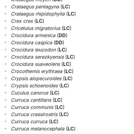
Crataegus pentagyna
(
LC
)
Crataegus rhipidophylla
(
LC
)
Crex crex
(
LC
)
Cricetulus migratorius
(
LC
)
Crocidura armenica
(
DD
)
Crocidura caspica
(
DD
)
Crocidura leucodon
(
LC
)
Crocidura serezkyensis
(
LC
)
Crocidura suaveolens
(
LC
)
Crocothemis erythraea
(
LC
)
Crypsis alopecuroides
(
LC
)
Crypsis schoenoides
(
LC
)
Cuculus canorus
(
LC
)
Curruca cantillans
(
LC
)
Curruca communis
(
LC
)
Curruca crassirostris
(
LC
)
Curruca curruca
(
LC
)
Curruca melanocephala
(
LC
)