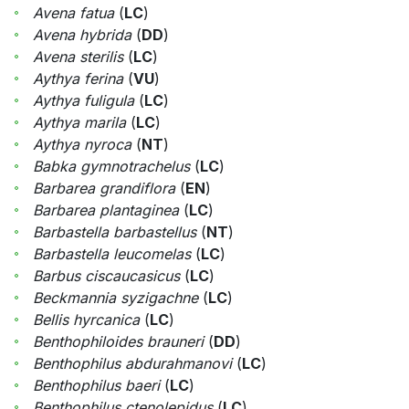
Avena fatua
(
LC
)
Avena hybrida
(
DD
)
Avena sterilis
(
LC
)
Aythya ferina
(
VU
)
Aythya fuligula
(
LC
)
Aythya marila
(
LC
)
Aythya nyroca
(
NT
)
Babka gymnotrachelus
(
LC
)
Barbarea grandiflora
(
EN
)
Barbarea plantaginea
(
LC
)
Barbastella barbastellus
(
NT
)
Barbastella leucomelas
(
LC
)
Barbus ciscaucasicus
(
LC
)
Beckmannia syzigachne
(
LC
)
Bellis hyrcanica
(
LC
)
Benthophiloides brauneri
(
DD
)
Benthophilus abdurahmanovi
(
LC
)
Benthophilus baeri
(
LC
)
Benthophilus ctenolepidus
(
LC
)