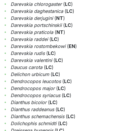
Darevskia chlorogaster
(
LC
)
Darevskia daghestanica
(
LC
)
Darevskia derjugini
(
NT
)
Darevskia portschinskii
(
LC
)
Darevskia praticola
(
NT
)
Darevskia raddei
(
LC
)
Darevskia rostombekowi
(
EN
)
Darevskia rudis
(
LC
)
Darevskia valentini
(
LC
)
Daucus carota
(
LC
)
Delichon urbicum
(
LC
)
Dendrocopos leucotos
(
LC
)
Dendrocopos major
(
LC
)
Dendrocopos syriacus
(
LC
)
Dianthus bicolor
(
LC
)
Dianthus raddeanus
(
LC
)
Dianthus schemachensis
(
LC
)
Dolichophis schmidti
(
LC
)
Dreissena bugensis
(
LC
)