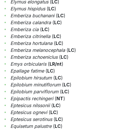
Elymus elongatus
(
LC
)
Elymus hispidus
(
LC
)
Emberiza buchanani
(
LC
)
Emberiza calandra
(
LC
)
Emberiza cia
(
LC
)
Emberiza citrinella
(
LC
)
Emberiza hortulana
(
LC
)
Emberiza melanocephala
(
LC
)
Emberiza schoeniclus
(
LC
)
Emys orbicularis
(
LR/nt
)
Epallage fatime
(
LC
)
Epilobium hirsutum
(
LC
)
Epilobium minutiflorum
(
LC
)
Epilobium parviflorum
(
LC
)
Epipactis rechingeri
(
NT
)
Eptesicus nilssonii
(
LC
)
Eptesicus ognevi
(
LC
)
Eptesicus serotinus
(
LC
)
Equisetum palustre
(
LC
)