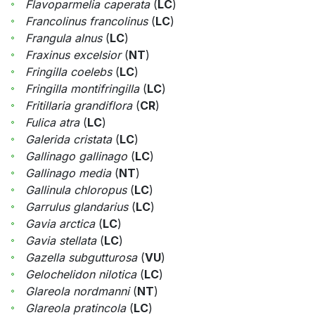
Flavoparmelia caperata
(
LC
)
Francolinus francolinus
(
LC
)
Frangula alnus
(
LC
)
Fraxinus excelsior
(
NT
)
Fringilla coelebs
(
LC
)
Fringilla montifringilla
(
LC
)
Fritillaria grandiflora
(
CR
)
Fulica atra
(
LC
)
Galerida cristata
(
LC
)
Gallinago gallinago
(
LC
)
Gallinago media
(
NT
)
Gallinula chloropus
(
LC
)
Garrulus glandarius
(
LC
)
Gavia arctica
(
LC
)
Gavia stellata
(
LC
)
Gazella subgutturosa
(
VU
)
Gelochelidon nilotica
(
LC
)
Glareola nordmanni
(
NT
)
Glareola pratincola
(
LC
)