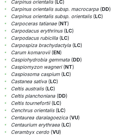
Carpinus orientalis
(
LC
)
Carpinus orientalis subsp. macrocarpa
(
DD
)
Carpinus orientalis subsp. orientalis
(
LC
)
Carpoceras tatianae
(
NT
)
Carpodacus erythrinus
(
LC
)
Carpodacus rubicilla
(
LC
)
Carpospiza brachydactyla
(
LC
)
Carum komarovii
(
EN
)
Caspiohydrobia gemmata
(
DD
)
Caspiomyzon wagneri
(
NT
)
Caspiosoma caspium
(
LC
)
Castanea sativa
(
LC
)
Celtis australis
(
LC
)
Celtis planchoniana
(
DD
)
Celtis tournefortii
(
LC
)
Cenchrus orientalis
(
LC
)
Centaurea daralagoezica
(
VU
)
Centaurium erythraea
(
LC
)
Cerambyx cerdo
(
VU
)