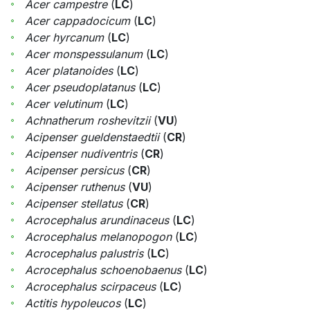
Acer campestre
(
LC
)
Acer cappadocicum
(
LC
)
Acer hyrcanum
(
LC
)
Acer monspessulanum
(
LC
)
Acer platanoides
(
LC
)
Acer pseudoplatanus
(
LC
)
Acer velutinum
(
LC
)
Achnatherum roshevitzii
(
VU
)
Acipenser gueldenstaedtii
(
CR
)
Acipenser nudiventris
(
CR
)
Acipenser persicus
(
CR
)
Acipenser ruthenus
(
VU
)
Acipenser stellatus
(
CR
)
Acrocephalus arundinaceus
(
LC
)
Acrocephalus melanopogon
(
LC
)
Acrocephalus palustris
(
LC
)
Acrocephalus schoenobaenus
(
LC
)
Acrocephalus scirpaceus
(
LC
)
Actitis hypoleucos
(
LC
)