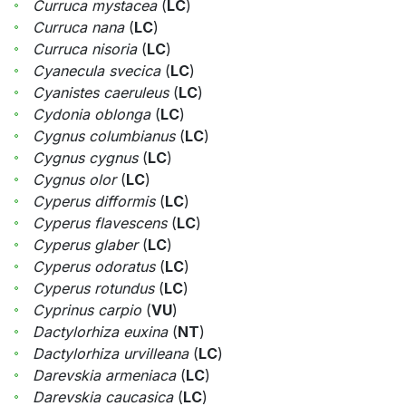
Curruca mystacea
(
LC
)
Curruca nana
(
LC
)
Curruca nisoria
(
LC
)
Cyanecula svecica
(
LC
)
Cyanistes caeruleus
(
LC
)
Cydonia oblonga
(
LC
)
Cygnus columbianus
(
LC
)
Cygnus cygnus
(
LC
)
Cygnus olor
(
LC
)
Cyperus difformis
(
LC
)
Cyperus flavescens
(
LC
)
Cyperus glaber
(
LC
)
Cyperus odoratus
(
LC
)
Cyperus rotundus
(
LC
)
Cyprinus carpio
(
VU
)
Dactylorhiza euxina
(
NT
)
Dactylorhiza urvilleana
(
LC
)
Darevskia armeniaca
(
LC
)
Darevskia caucasica
(
LC
)