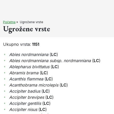
Početna
»
Ugrožene vrste
Ugrožene vrste
Ukupno vrsta:
1151
Abies nordmanniana
(
LC
)
Abies nordmanniana subsp. nordmanniana
(
LC
)
Ablepharus bivittatus
(
LC
)
Abramis brama
(
LC
)
Acanthis flammea
(
LC
)
Acanthobrama microlepis
(
LC
)
Accipiter badius
(
LC
)
Accipiter brevipes
(
LC
)
Accipiter gentilis
(
LC
)
Accipiter nisus
(
LC
)