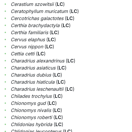
Cerastium szowitsii
(
LC
)
Ceratophyllum muricatum
(
LC
)
Cercotrichas galactotes
(
LC
)
Certhia brachydactyla
(
LC
)
Certhia familiaris
(
LC
)
Cervus elaphus
(
LC
)
Cervus nippon
(
LC
)
Cettia cetti
(
LC
)
Charadrius alexandrinus
(
LC
)
Charadrius asiaticus
(
LC
)
Charadrius dubius
(
LC
)
Charadrius hiaticula
(
LC
)
Charadrius leschenaultii
(
LC
)
Chilades trochylus
(
LC
)
Chionomys gud
(
LC
)
Chionomys nivalis
(
LC
)
Chionomys roberti
(
LC
)
Chlidonias hybrida
(
LC
)
Chlidonias leucopterus
(
LC
)