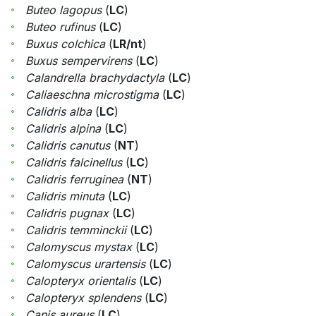
Buteo lagopus
(
LC
)
Buteo rufinus
(
LC
)
Buxus colchica
(
LR/nt
)
Buxus sempervirens
(
LC
)
Calandrella brachydactyla
(
LC
)
Caliaeschna microstigma
(
LC
)
Calidris alba
(
LC
)
Calidris alpina
(
LC
)
Calidris canutus
(
NT
)
Calidris falcinellus
(
LC
)
Calidris ferruginea
(
NT
)
Calidris minuta
(
LC
)
Calidris pugnax
(
LC
)
Calidris temminckii
(
LC
)
Calomyscus mystax
(
LC
)
Calomyscus urartensis
(
LC
)
Calopteryx orientalis
(
LC
)
Calopteryx splendens
(
LC
)
Canis aureus
(
LC
)