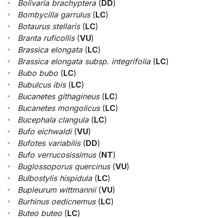
Bolivaria brachyptera
(
DD
)
Bombycilla garrulus
(
LC
)
Botaurus stellaris
(
LC
)
Branta ruficollis
(
VU
)
Brassica elongata
(
LC
)
Brassica elongata subsp. integrifolia
(
LC
)
Bubo bubo
(
LC
)
Bubulcus ibis
(
LC
)
Bucanetes githagineus
(
LC
)
Bucanetes mongolicus
(
LC
)
Bucephala clangula
(
LC
)
Bufo eichwaldi
(
VU
)
Bufotes variabilis
(
DD
)
Bufo verrucosissimus
(
NT
)
Buglossoporus quercinus
(
VU
)
Bulbostylis hispidula
(
LC
)
Bupleurum wittmannii
(
VU
)
Burhinus oedicnemus
(
LC
)
Buteo buteo
(
LC
)