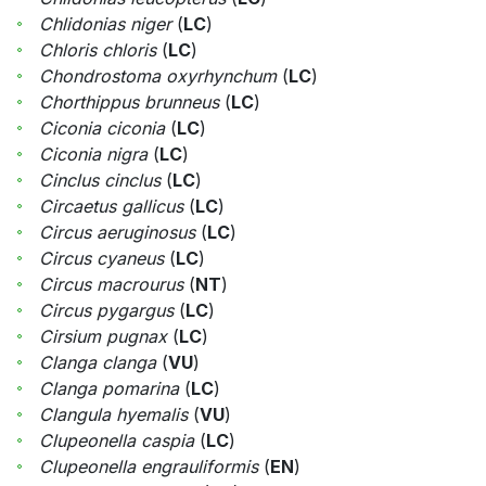
Chlidonias niger
(
LC
)
Chloris chloris
(
LC
)
Chondrostoma oxyrhynchum
(
LC
)
Chorthippus brunneus
(
LC
)
Ciconia ciconia
(
LC
)
Ciconia nigra
(
LC
)
Cinclus cinclus
(
LC
)
Circaetus gallicus
(
LC
)
Circus aeruginosus
(
LC
)
Circus cyaneus
(
LC
)
Circus macrourus
(
NT
)
Circus pygargus
(
LC
)
Cirsium pugnax
(
LC
)
Clanga clanga
(
VU
)
Clanga pomarina
(
LC
)
Clangula hyemalis
(
VU
)
Clupeonella caspia
(
LC
)
Clupeonella engrauliformis
(
EN
)