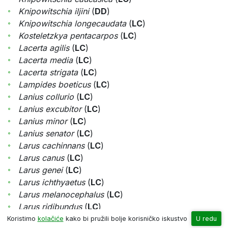
Knipowitschia iljini
(
DD
)
Knipowitschia longecaudata
(
LC
)
Kosteletzkya pentacarpos
(
LC
)
Lacerta agilis
(
LC
)
Lacerta media
(
LC
)
Lacerta strigata
(
LC
)
Lampides boeticus
(
LC
)
Lanius collurio
(
LC
)
Lanius excubitor
(
LC
)
Lanius minor
(
LC
)
Lanius senator
(
LC
)
Larus cachinnans
(
LC
)
Larus canus
(
LC
)
Larus genei
(
LC
)
Larus ichthyaetus
(
LC
)
Larus melanocephalus
(
LC
)
Larus ridibundus
(
LC
)
Lathyrus annuus
(
LC
)
Koristimo
kolačiće
kako bi pružili bolje korisničko iskustvo
U redu