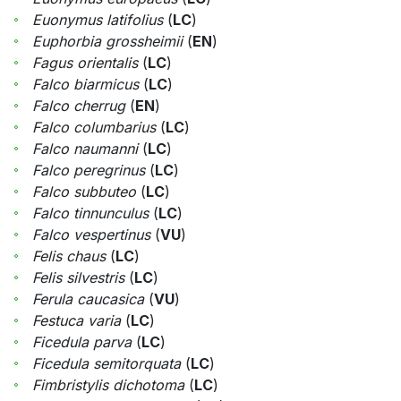
Euonymus latifolius
(
LC
)
Euphorbia grossheimii
(
EN
)
Fagus orientalis
(
LC
)
Falco biarmicus
(
LC
)
Falco cherrug
(
EN
)
Falco columbarius
(
LC
)
Falco naumanni
(
LC
)
Falco peregrinus
(
LC
)
Falco subbuteo
(
LC
)
Falco tinnunculus
(
LC
)
Falco vespertinus
(
VU
)
Felis chaus
(
LC
)
Felis silvestris
(
LC
)
Ferula caucasica
(
VU
)
Festuca varia
(
LC
)
Ficedula parva
(
LC
)
Ficedula semitorquata
(
LC
)
Fimbristylis dichotoma
(
LC
)