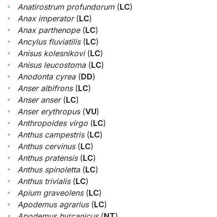
Anatirostrum profundorum
(
LC
)
Anax imperator
(
LC
)
Anax parthenope
(
LC
)
Ancylus fluviatilis
(
LC
)
Anisus kolesnikovi
(
LC
)
Anisus leucostoma
(
LC
)
Anodonta cyrea
(
DD
)
Anser albifrons
(
LC
)
Anser anser
(
LC
)
Anser erythropus
(
VU
)
Anthropoides virgo
(
LC
)
Anthus campestris
(
LC
)
Anthus cervinus
(
LC
)
Anthus pratensis
(
LC
)
Anthus spinoletta
(
LC
)
Anthus trivialis
(
LC
)
Apium graveolens
(
LC
)
Apodemus agrarius
(
LC
)
Apodemus hyrcanicus
(
NT
)