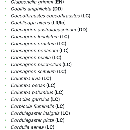
Clupeonella grimmi
(
EN
)
Cobitis amphilekta
(
DD
)
Coccothraustes coccothraustes
(
LC
)
Cochlicopa nitens
(
LR/lc
)
Coenagrion australocaspicum
(
DD
)
Coenagrion lunulatum
(
LC
)
Coenagrion ornatum
(
LC
)
Coenagrion ponticum
(
LC
)
Coenagrion puella
(
LC
)
Coenagrion pulchellum
(
LC
)
Coenagrion scitulum
(
LC
)
Columba livia
(
LC
)
Columba oenas
(
LC
)
Columba palumbus
(
LC
)
Coracias garrulus
(
LC
)
Corbicula fluminalis
(
LC
)
Cordulegaster insignis
(
LC
)
Cordulegaster picta
(
LC
)
Cordulia aenea
(
LC
)