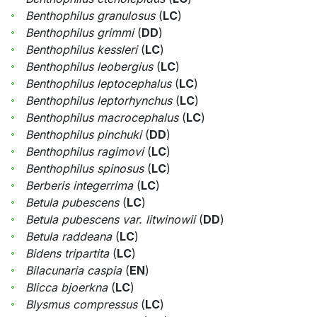
Benthophilus granulosus
(
LC
)
Benthophilus grimmi
(
DD
)
Benthophilus kessleri
(
LC
)
Benthophilus leobergius
(
LC
)
Benthophilus leptocephalus
(
LC
)
Benthophilus leptorhynchus
(
LC
)
Benthophilus macrocephalus
(
LC
)
Benthophilus pinchuki
(
DD
)
Benthophilus ragimovi
(
LC
)
Benthophilus spinosus
(
LC
)
Berberis integerrima
(
LC
)
Betula pubescens
(
LC
)
Betula pubescens var. litwinowii
(
DD
)
Betula raddeana
(
LC
)
Bidens tripartita
(
LC
)
Bilacunaria caspia
(
EN
)
Blicca bjoerkna
(
LC
)
Blysmus compressus
(
LC
)