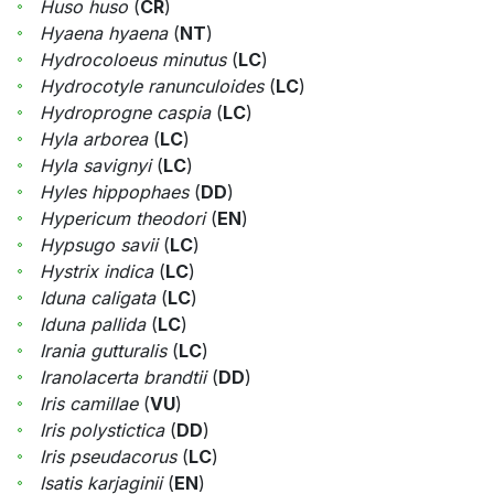
Huso huso
(
CR
)
Hyaena hyaena
(
NT
)
Hydrocoloeus minutus
(
LC
)
Hydrocotyle ranunculoides
(
LC
)
Hydroprogne caspia
(
LC
)
Hyla arborea
(
LC
)
Hyla savignyi
(
LC
)
Hyles hippophaes
(
DD
)
Hypericum theodori
(
EN
)
Hypsugo savii
(
LC
)
Hystrix indica
(
LC
)
Iduna caligata
(
LC
)
Iduna pallida
(
LC
)
Irania gutturalis
(
LC
)
Iranolacerta brandtii
(
DD
)
Iris camillae
(
VU
)
Iris polystictica
(
DD
)
Iris pseudacorus
(
LC
)
Isatis karjaginii
(
EN
)