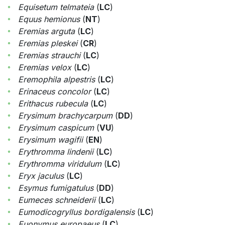
Equisetum telmateia
(
LC
)
Equus hemionus
(
NT
)
Eremias arguta
(
LC
)
Eremias pleskei
(
CR
)
Eremias strauchi
(
LC
)
Eremias velox
(
LC
)
Eremophila alpestris
(
LC
)
Erinaceus concolor
(
LC
)
Erithacus rubecula
(
LC
)
Erysimum brachycarpum
(
DD
)
Erysimum caspicum
(
VU
)
Erysimum wagifii
(
EN
)
Erythromma lindenii
(
LC
)
Erythromma viridulum
(
LC
)
Eryx jaculus
(
LC
)
Esymus fumigatulus
(
DD
)
Eumeces schneiderii
(
LC
)
Eumodicogryllus bordigalensis
(
LC
)
Euonymus europaeus
(
LC
)