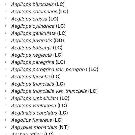
Aegilops biuncialis
(
LC
)
Aegilops columnaris
(
LC
)
Aegilops crassa
(
LC
)
Aegilops cylindrica
(
LC
)
Aegilops geniculata
(
LC
)
Aegilops juvenalis
(
DD
)
Aegilops kotschyi
(
LC
)
Aegilops neglecta
(
LC
)
Aegilops peregrina
(
LC
)
Aegilops peregrina var. peregrina
(
LC
)
Aegilops tauschii
(
LC
)
Aegilops triuncialis
(
LC
)
Aegilops triuncialis var. triuncialis
(
LC
)
Aegilops umbellulata
(
LC
)
Aegilops ventricosa
(
LC
)
Aegithalos caudatus
(
LC
)
Aegolius funereus
(
LC
)
Aegypius monachus
(
NT
)
Aeshna affinis
(
LC
)