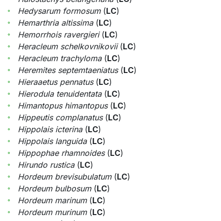
Hedysarum formosum
(
LC
)
Hemarthria altissima
(
LC
)
Hemorrhois ravergieri
(
LC
)
Heracleum schelkovnikovii
(
LC
)
Heracleum trachyloma
(
LC
)
Heremites septemtaeniatus
(
LC
)
Hieraaetus pennatus
(
LC
)
Hierodula tenuidentata
(
LC
)
Himantopus himantopus
(
LC
)
Hippeutis complanatus
(
LC
)
Hippolais icterina
(
LC
)
Hippolais languida
(
LC
)
Hippophae rhamnoides
(
LC
)
Hirundo rustica
(
LC
)
Hordeum brevisubulatum
(
LC
)
Hordeum bulbosum
(
LC
)
Hordeum marinum
(
LC
)
Hordeum murinum
(
LC
)