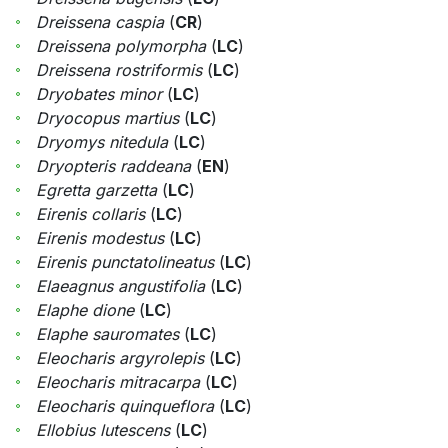
Dreissena caspia
(
CR
)
Dreissena polymorpha
(
LC
)
Dreissena rostriformis
(
LC
)
Dryobates minor
(
LC
)
Dryocopus martius
(
LC
)
Dryomys nitedula
(
LC
)
Dryopteris raddeana
(
EN
)
Egretta garzetta
(
LC
)
Eirenis collaris
(
LC
)
Eirenis modestus
(
LC
)
Eirenis punctatolineatus
(
LC
)
Elaeagnus angustifolia
(
LC
)
Elaphe dione
(
LC
)
Elaphe sauromates
(
LC
)
Eleocharis argyrolepis
(
LC
)
Eleocharis mitracarpa
(
LC
)
Eleocharis quinqueflora
(
LC
)
Ellobius lutescens
(
LC
)