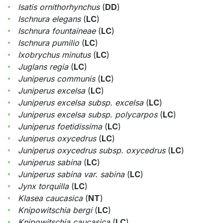
Isatis ornithorhynchus
(
DD
)
Ischnura elegans
(
LC
)
Ischnura fountaineae
(
LC
)
Ischnura pumilio
(
LC
)
Ixobrychus minutus
(
LC
)
Juglans regia
(
LC
)
Juniperus communis
(
LC
)
Juniperus excelsa
(
LC
)
Juniperus excelsa subsp. excelsa
(
LC
)
Juniperus excelsa subsp. polycarpos
(
LC
)
Juniperus foetidissima
(
LC
)
Juniperus oxycedrus
(
LC
)
Juniperus oxycedrus subsp. oxycedrus
(
LC
)
Juniperus sabina
(
LC
)
Juniperus sabina var. sabina
(
LC
)
Jynx torquilla
(
LC
)
Klasea caucasica
(
NT
)
Knipowitschia bergi
(
LC
)
Knipowitschia caucasica
(
LC
)