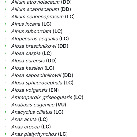
Allium atroviolaceum
(
DD
)
Allium scabriscapum
(
DD
)
Allium schoenoprasum
(
LC
)
Alnus incana
(
LC
)
Alnus subcordata
(
LC
)
Alopecurus aequalis
(
LC
)
Alosa braschnikowi
(
DD
)
Alosa caspia
(
LC
)
Alosa curensis
(
DD
)
Alosa kessleri
(
LC
)
Alosa saposchnikowii
(
DD
)
Alosa sphaerocephala
(
LC
)
Alosa volgensis
(
EN
)
Ammoperdix griseogularis
(
LC
)
Anabasis eugeniae
(
VU
)
Anacyclus ciliatus
(
LC
)
Anas acuta
(
LC
)
Anas crecca
(
LC
)
Anas platyrhynchos
(
LC
)