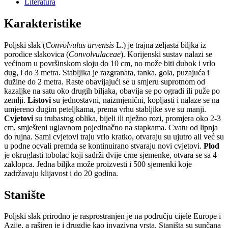
Literatura
Karakteristike
Poljski slak (
Convolvulus arvensis
L.) je trajna zeljasta biljka iz
porodice slakovica (
Convolvulaceae
). Korijenski sustav nalazi se
većinom u površinskom sloju do 10 cm, no može biti dubok i vrlo
dug, i do 3 metra. Stabljika je razgranata, tanka, gola, puzajuća i
dužine do 2 metra. Raste obavijajući se u smjeru suprotnom od
kazaljke na satu oko drugih biljaka, obavija se po ogradi ili puže po
zemlji.
Listovi
su jednostavni, naizmjenični, kopljasti i nalaze se na
umjereno dugim peteljkama, prema vrhu stabljike sve su manji.
Cvjetovi
su trubastog oblika, bijeli ili nježno rozi, promjera oko 2-3
cm, smješteni uglavnom pojedinačno na stapkama. Cvatu od lipnja
do rujna. Sami cvjetovi traju vrlo kratko, otvaraju su ujutro ali već su
u podne ocvali premda se kontinuirano stvaraju novi cvjetovi.
Plod
je okruglasti tobolac koji sadrži dvije crne sjemenke, otvara se sa 4
zaklopca. Jedna biljka može proizvesti i 500 sjemenki koje
zadržavaju klijavost i do 20 godina.
Stanište
Poljski slak prirodno je rasprostranjen je na području cijele Europe i
Azije, a raširen je i drugdje kao invazivna vrsta. Staništa su sunčana