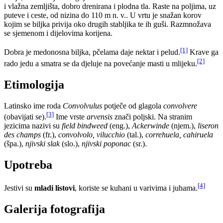
i vlažna zemljišta, dobro drenirana i plodna tla. Raste na poljima, uz
puteve i ceste, od nizina do 110 m n. v.. U vrtu je snažan korov
kojim se biljka privija oko drugih stabljika te ih guši. Razmnožava
se sjemenom i dijelovima korijena.
[1]
Dobra je medonosna biljka, pčelama daje nektar i pelud.
Krave ga
[2]
rado jedu a smatra se da djeluje na povećanje masti u mlijeku.
Etimologija
Latinsko ime roda
Convolvulus
potječe od glagola
convolvere
[3]
(obavijati se).
Ime vrste
arvensis
znači poljski. Na stranim
jezicima nazivi su
field bindweed
(eng.),
Ackerwinde
(njem.),
liseron
des champs
(fr.),
convolvolo, vilucchio
(tal.),
correhuela, cahiruela
(špa.),
njivski slak
(slo.),
njivski poponac
(sr.).
Upotreba
[4]
Jestivi su
mladi listovi
, koriste se kuhani u varivima i juhama.
Galerija fotografija