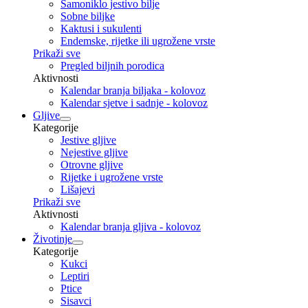
Samoniklo jestivo bilje
Sobne biljke
Kaktusi i sukulenti
Endemske, rijetke ili ugrožene vrste
Prikaži sve
Pregled biljnih porodica
Aktivnosti
Kalendar branja biljaka - kolovoz
Kalendar sjetve i sadnje - kolovoz
Gljive
Kategorije
Jestive gljive
Nejestive gljive
Otrovne gljive
Rijetke i ugrožene vrste
Lišajevi
Prikaži sve
Aktivnosti
Kalendar branja gljiva - kolovoz
Životinje
Kategorije
Kukci
Leptiri
Ptice
Sisavci