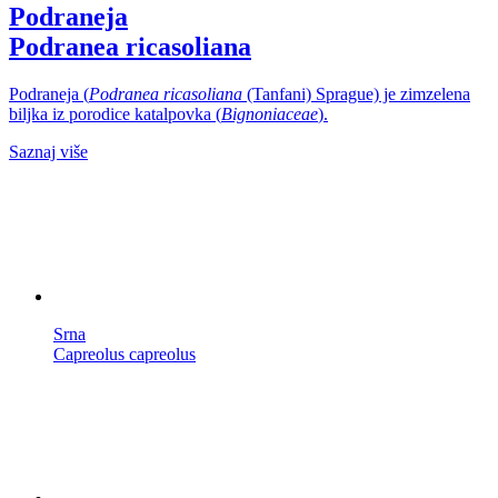
Podraneja
Podranea ricasoliana
Podraneja (
Podranea ricasoliana
(Tanfani) Sprague) je zimzelena
biljka iz porodice katalpovka (
Bignoniaceae
).
Saznaj više
Srna
Capreolus capreolus