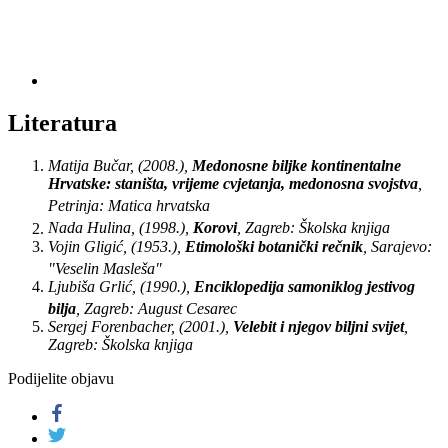
Literatura
Matija
Bučar
, (
2008
.),
Medonosne biljke kontinentalne
Hrvatske: staništa, vrijeme cvjetanja, medonosna svojstva
,
Petrinja
:
Matica hrvatska
Nada
Hulina
, (
1998
.),
Korovi
,
Zagreb
:
Školska knjiga
Vojin
Gligić
, (
1953
.),
Etimološki botanički rečnik
,
Sarajevo
:
"Veselin Masleša"
Ljubiša
Grlić
, (
1990
.),
Enciklopedija samoniklog jestivog
bilja
,
Zagreb
:
August Cesarec
Sergej
Forenbacher
, (
2001
.),
Velebit i njegov biljni svijet
,
Zagreb
:
Školska knjiga
Podijelite objavu