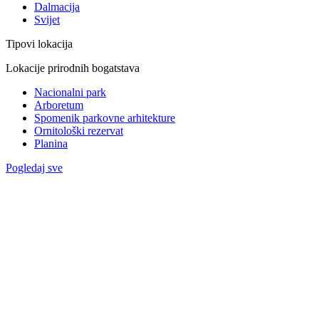
Dalmacija
Svijet
Tipovi lokacija
Lokacije prirodnih bogatstava
Nacionalni park
Arboretum
Spomenik parkovne arhitekture
Ornitološki rezervat
Planina
Pogledaj sve